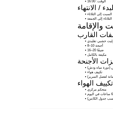
الوقت: 16:00
بدء / الانتهاء
السبت إلى الثلاثاء
الثلاثاء إلى الجمعة
ت والإقامة
ات القارب
ليت خشبي تقليدي
8–10 أجنحة
16–20 ضيفًا
مكيفة بالكامل
زات الأجنحة
(دورة مياه ودش)
تكييف هواء
مانة لفصل السرير)
كييف الهواء
متحكم مركزي