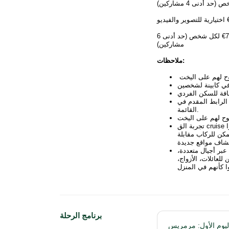
جولة مدينة تلس القديمة، وياكابارك وساكلكنت (اليوم 4 / يوم كامل): 75€ لكل شخص (حد أدنى 6
مشاركين)
ملاحظات:
 الرابط المقدم في
القائمة.
تجربة الق cruise الزرقاء هذه مصممة خصيصًا للمسافرين البالغين، حيث تقدم مزيجًا ممتازًا
مكن للركاب مقابلة
بر أجيال متعددة،
للعائلات، الأزواج،
برنامج الرحلة
ليوم الأول: مرمريس