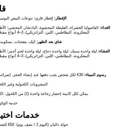
قا
الإفطار:
إفطار قاري؛ تنوعات البيض اليومي
الغداء:
الفاصوليا الخضراء، الفليفلة المحشوة، الباذنجان المحشي؛ الأطباق
المعكرونة، البطاطس، اللبن، التزاتزيكي)، 3–4 أنواع مقبلات، سلطة، فواكه أو حلوى
شاي بعد الظهر:
كيك، معجنات، بسكويت
العشاء:
ليلة واحدة سمك، ليلة واحدة دجاج، ليلة واحدة لحم أحمر؛ الأطباق
المعكرونة، البطاطس، اللبن، التزاتزيكي)، 3–4 أنواع مقبلات، سلطة، فواكه أو حلوى
رسوم الميناء:
30€ لكل شخص يجب دفعها عند إنشاء الحجز. (ضرائب التأجير والرصيف، الميناء
المشروبات الكحولية وغير الكح
يمكن لكل كابينة إحضار زجاجة واحدة (1) من الكحول: 15€ رسوم خدمة لكل زجاجة
خدمة الواي فاي: 10€ /
خدمات اختيا
جولة داليان (اليوم 2 / نصف يوم): 50€ للشخص (حد أدنى 6 مشاركين)