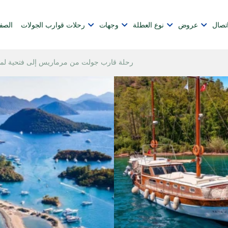
تصال
عروض
نوع العطلة
وجهات
رحلات قوارب الجولات
الصف
رحلة قارب جولت من مرماريس إلى فتحية لمدة 4 أيام: مغامرة الريفييرا الت