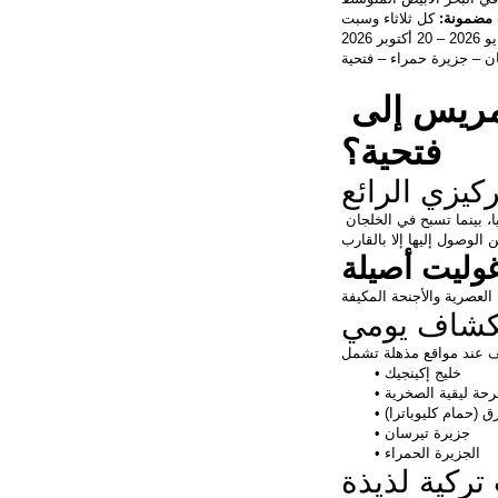
 مضمونة:
 كل ثلاثاء وسبت
ن – جزيرة حمراء – فتحية
لماذا تختار هذه الرحلة من مرمريس إلى 
فتحية؟
كيزي الرائع
، وهما من أجمل المراكز البحرية في تركيا، بينما تسبح في الخلجان 
وليت أصيلة
كشاف يومي
خليج إكينجيك
رحة ليقية الصخرية
ق (حمام كليوباترا)
جزيرة تيرسان
الجزيرة الحمراء
تركية لذيذة