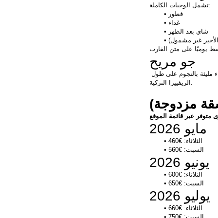
تشمل الوجبات الكاملة:
فطور
غداء
شاي بعد الظهر
لأخير غير مشمول)
جو مريح
استرخ على السطح، واستمتع بغروب الشمس المذهل، ونم تحت سماء مليئة بالنجوم على طول 
الريفييرا التركية.
مايو 2026
الثلاثاء: €460
السبت: €560
يونيو 2026
الثلاثاء: €600
السبت: €650
يوليو 2026
الثلاثاء: €660
السبت: €750