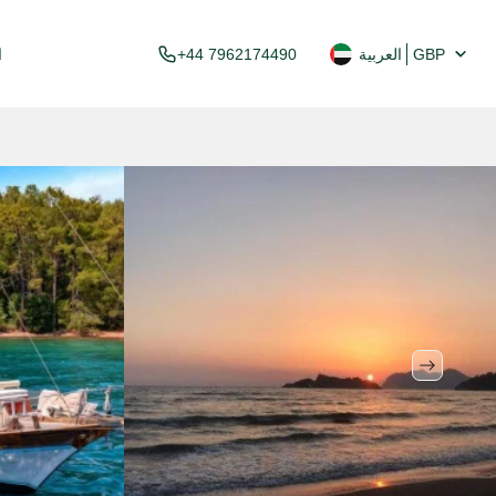
GBP
العربية
+44 7962174490
ا