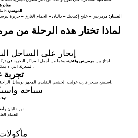
مغادرة
الموسم:
 5 مايو 2026 – 20 أكتوبر 2026
المسار:
 مرمريس – خليج إكينجيك – داليان – الحمام الغارق – جزيرة تيرسا
إبحار على الساحل التر
اجتاز بين 
مرمريس وفتحية
المنعزلة التي لا يمكن الوصول إليها إلا بالقارب.
تجربة غ
استمتع بسحر قارب غوليت الخشبي التقليدي المجهز بوسائل الراحة العصرية والأجنحة المكيفة.
سباحة واست
توقف عند مواقع مذهلة تشمل:
نهر داليان وأض
الحمام الغار
مأكولات 