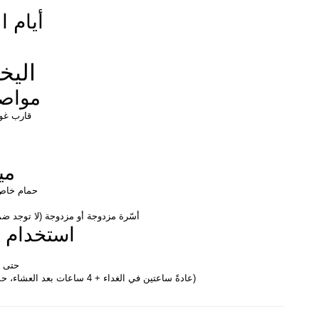
أيام ال
اليخ
مواصف
قارب غو
مي
حمام خاص 
أسّرة مزدوجة أو مزدوجة (لا توجد ض
استخدام ت
حتى 6 ساعات في اليوم
(عادةً ساعتين في الغداء + 4 ساعات بعد العشاء، حسب جدول الكابتن)