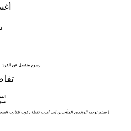
أغسط
سب
رسوم منفصل عن الفرد:
 +70% من ا
تفاص
المو
تسجيل
(سيتم توجيه الوافدين المتأخرين إلى أقرب نقطة ركوب للقارب الصغير، حسب ظروف الطقس.)