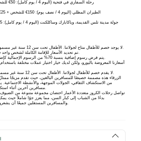
رحلة السفاري في فتحية (اليوم 4 / يوم كامل): 50€ للشخص (حد أدنى 4 مشاركين)
الطيران المظلي (اليوم 4 / نصف يوم): 150€ للشخص + 25€ اختيارية للتصوير والفيديو
لا يوجد خصم للأطفال متاح لجولاتنا. الأطفال تحت سن 12 سنة غير مسموح لهم على اليخت.
تم تحديد الأسعار للإقامة الكاملة لشخص واحد في كابينة لشخصين.
يتم فرض رسوم إضافية بنسبة 70% من الرسوم الإجمالية كإضافة للسكن الفردي.
أسعارنا المعروضة باليورو، ولكن لديك خيار اختيار عملات مختلفة باستخدام
لا يقدم خصم للأطفال لجولاتنا. الأطفال تحت سن 12 سنة غير مسموح لهم على اليخت.
من الاستكشاف الثقافي، الجولات الموجهة، والأنشطة الاجتماعية. ي
مسافرين آخرين أثناء استكشاف مواقع جديدة.
تواصل رحلات الكروز متعددة الأعمار احتضان مجموعة متنوعة من الضيوف ع
بدءًا من الشباب إلى كبار السن، مما يعزز جوًا شاملاً حيث يمكن 
والمسافرين المستقلين جميعًا أن يشعروا كأنهم في المنزل.
ا