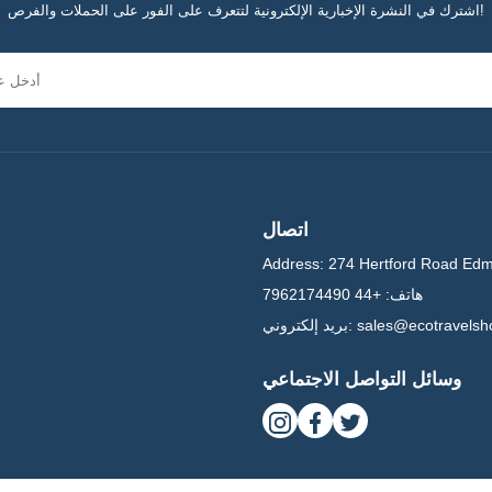
اشترك في النشرة الإخبارية الإلكترونية لتتعرف على الفور على الحملات والفرص!
الإبحار والرحلات
، حيث يقدم:
الجبل الأسود مثالي 
تشغيل يخت خاص:
مسار
يخوت فاخرة و رحلات 
القفز بين الجزر:
اكتشاف الخ
رحلات الإبحار على الطراز
اتصال
الإبحار على طول سواحل الجبل الأسود هو واحدة من أكثر الطرق التي لا تُنسى لاستكشاف جماله الطبيعي ومدنه التاريخية.
Address:
274 Hertford Road Ed
هاتف:
+44 7962174490
sales@ecotravels
بريد إلكتروني:
جولات المجموعات ال
وسائل التواصل الاجتماعي