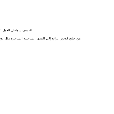
اكتشف سواحل الجبل الأسود الخلابة، والمدن التاريخية، ومياه الأدرياتيكية الصافية مع جولات الجبل الأسود المصممة باحتراف من متجر إيكو للسفر والعطلات التي لا تُنسى.
من خليج كوتور الرائع إلى المدن الساحلية الساحرة مثل بود
كل من الراحة والتجارب الأصيلة.
يعد الجبل الأسود مثا