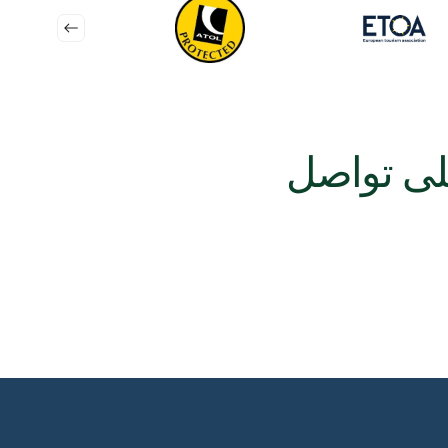
زم جولات الجبل الأسود
 أيام من معالم الجبل الأسود
كوتور – بودفا – سانت ستيفان – بيراست
ل الأسود وجزر الأدرياتيكية
كوتور – بودفا – هيرسيغ نوفى – القفز بين الجزر
بل الأسود والقفز بين الجزر
بودفا – كوتور – سانت ستيفان – جزر سانت نيكولا ومامولا
بل الأسود وكرواتيا المشتركة
تجربة ساحل الأدرياتيكي عبر بلدين مع رؤى تاريخية وثقافية.