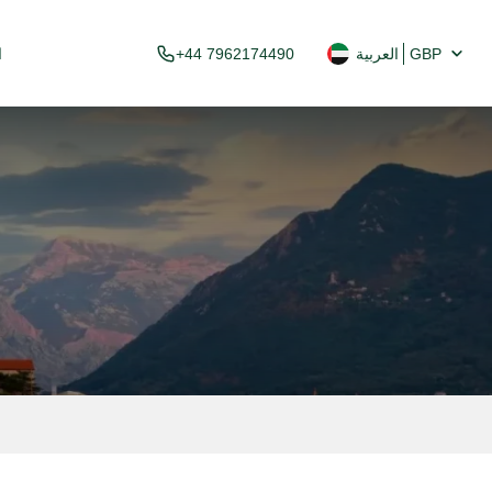
GBP
العربية
+44 7962174490
ا