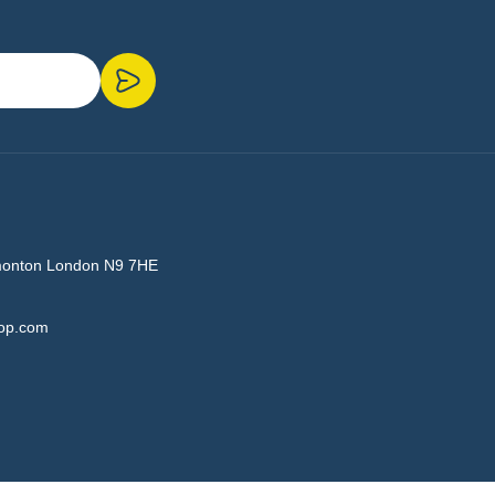
monton London N9 7HE
hop.com