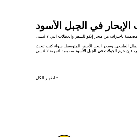
الإبحار في الجبل الأسود
والجمال الطبيعي، وسحر البحر الأبيض المتوسط. سواء كنت تبحث
ر
، فإن
حزم الجولات في الجبل الأسود
ل الأسود لعطلتك القادمة؟
اظهار الكل
يعد الجبل الأسود من جواهر أوروبا المخفية، حيث يقدم:
دينة القديمة في بودفا، حديقة لوفجين الوطنية
اتيكية مذهلة:
شواطئ منعزلة، وخليج، وجزر
خفية، والموانئ الساحرة، والقفز بين الجزر
لطازجة، التخصصات المحلية، والنبيذ الإقليمي
ودين، ومهرجانات، وهندسة معمارية تقليدية
احل. تقدم
جولات الجبل الأسود