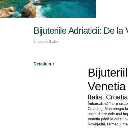
Bijuteriile Adriaticii: De l
7 noapte 8 zile
Detaliu tur
Bijuterii
Venetia
Italia, Croaț
Îmbarcați-vă într-o croazi
Croația și Muntenegru la 
unele dintre cele mai imp
Veneția până la orașul 
Rovinj-ului, farmecul med