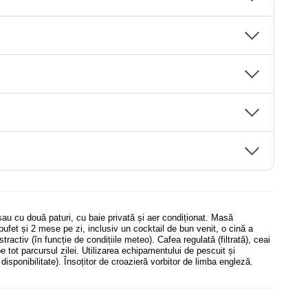
au cu două paturi, cu baie privată și aer condiționat. Masă
bufet și 2 mese pe zi, inclusiv un cocktail de bun venit, o cină a
tractiv (în funcție de condițiile meteo). Cafea regulată (filtrată), ceai
pe tot parcursul zilei. Utilizarea echipamentului de pescuit și
 disponibilitate). Însoțitor de croazieră vorbitor de limba engleză.