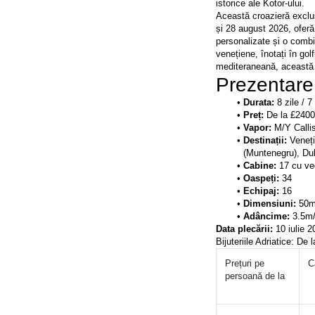
istorice ale Kotor-ului.
Această croazieră exclus
și 28 august 2026, oferă 
personalizate și o combin
venețiene, înotați în gol
mediteraneană, această c
Prezentare 
Durata: 
8 zile / 7
Preț:
 De la £240
Vapor: 
M/Y Calli
Destinații: 
Veneți
(Muntenegru), Dub
Cabine: 
17 cu ve
Oaspeți:
 34
Echipaj:
 16
Dimensiuni: 
50m
Adâncime: 
3.5m/
Data plecării: 
10 iulie 
Bijuteriile Adriatice: De
Prețuri pe 
C
persoană de la