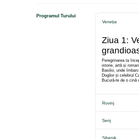
Programul Turului
Veneția
Ziua 1: V
grandioa
Peregrinarea ta înce
istorie, artă și roma
Basilio, unde îmbarc
Dogilor și celebrul C
Bucură-te de o cină 
Rovinj
Senj
Șibenik