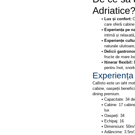
Adriatice
Lux și confort: 
C
care oferă cabine
Experiența pe na
intimă și relaxată
Experiențe cultur
naturale uluitoare,
Delicii gastrono
fructe de mare loc
Itinerar flexibil: 
pentru înot, snork
Experiența 
Callisto este un iaht mo
cabine, oaspeții benefici
dining premium.
Capacitate: 34 de
Cabine: 17 cabine 
lux
Oaspeți: 34
Echipaj: 16
Dimensiuni: 50m/1
Adâncime: 3.5m/1