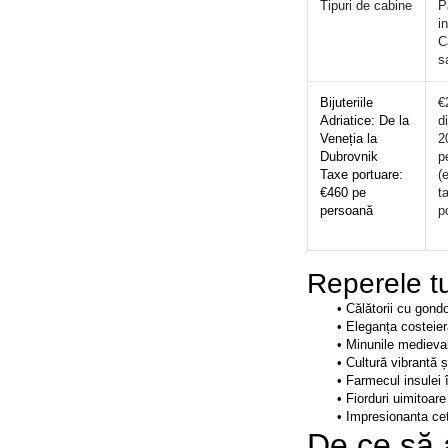
Tipuri de cabine
P
i
C
s
Bijuteriile 
€
Adriatice: De la 
d
Veneția la 
2
Dubrovnik
p
Taxe portuare: 
(
€460 pe 
ta
persoană
p
Reperele tu
Călătorii cu gondo
Eleganța costeier
Minunile medieval
Cultură vibrantă ș
Farmecul insulei 
Fiorduri uimitoare
Impresionanta cet
De ce să 