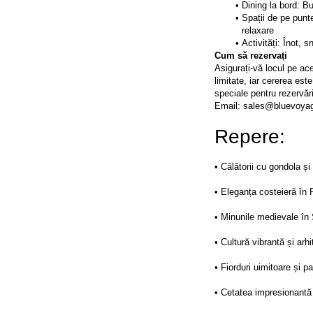
Dining la bord: B
Spații de pe punte
relaxare
Activități: Înot, s
Cum să rezervați
Asigurați-vă locul pe ace
limitate, iar cererea est
speciale pentru rezervări
Email: sales@bluevoyag
Repere:
• Călătorii cu gondola și 
• Eleganța costeieră în 
• Minunile medievale în
• Cultură vibrantă și arhi
• Fiorduri uimitoare și p
• Cetatea impresionantă 