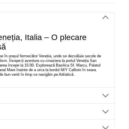
eneția, Italia – O plecare
să
pe în orașul fermecător Veneția, unde se dezvăluie secole de
ntism. Începe-ți aventura cu croaziera la portul Veneția San
area începe la 15:00. Explorează Basilica Sf. Marcu, Palatul
anal Mare înainte de a urca la bordul M/Y Callisto în seara.
de bun venit în timp ce navigăm pe Adriatică.