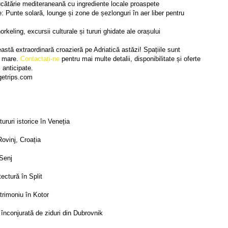
ucătărie mediteraneană cu ingrediente locale proaspete
: Punte solară, lounge și zone de șezlonguri în aer liber pentru 
norkeling, excursii culturale și tururi ghidate ale orașului
astă extraordinară croazieră pe Adriatică astăzi! Spațiile sunt 
e mare. 
Contactați-ne
 pentru mai multe detalii, disponibilitate și oferte 
 anticipate.
etrips.com
tururi istorice în Veneția
Rovinj, Croația
 Senj
tectură în Split
atrimoniu în Kotor 
înconjurată de ziduri din Dubrovnik