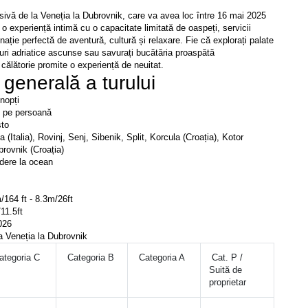
ivă de la Veneția la Dubrovnik, care va avea loc între 16 mai 2025 
o experiență intimă cu o capacitate limitată de oaspeți, servicii 
ație perfectă de aventură, cultură și relaxare. Fie că explorați palate 
furi adriatice ascunse sau savurați bucătăria proaspătă 
ălătorie promite o experiență de neuitat.
generală a turului
 nopți
0 pe persoană
sto
a (Italia), Rovinj, Senj, Sibenik, Split, Korcula (Croația), Kotor 
rovnik (Croația)
dere la ocean
/164 ft - 8.3m/26ft
11.5ft
2026
 la Veneția la Dubrovnik
ategoria C
 Categoria B
 Categoria A 
 Cat. P / 
Suită de 
proprietar