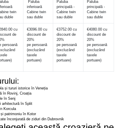
aluba 
 Paluba 
Paluba 
Paluba 
nferioară
inferioară
principală - 
principală - 
abine twin 
Cabine twin 
Cabine twin 
Cabine twin 
au duble
sau duble
sau duble
sau duble
2840.00 cu 
€3096.00 cu 
€3752.00 cu 
€4080.00 cu 
iscount de 
discount de 
discount de 
discount de 
0%
20%
20%
20%
e persoană 
pe persoană 
pe persoană 
pe persoană 
excluzând 
(excluzând 
(excluzând 
(excluzând 
xele 
taxele 
taxele 
taxele 
ortuare)
portuare)
portuare)
portuare)
rului:
la și tururi istorice în Veneția
ă în Rovinj, Croația
e în Senj
i arhitectură în Split
în Korcula
 și patrimoniu în Kotor
ate înconjurată de ziduri din Dubrovnik
alegeți această croazieră pe 