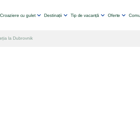
Croaziere cu gulet
Destinații
Tip de vacanță
Oferte
Comu
eneția la Dubrovnik