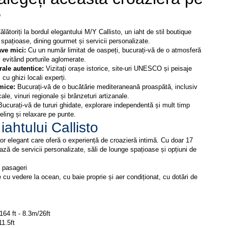
?
ălătoriți la bordul elegantului M/Y Callisto, un iaht de stil boutique 
 spațioase, dining gourmet și servicii personalizate.
ve mici:
 Cu un număr limitat de oaspeți, bucurați-vă de o atmosferă 
, evitând porturile aglomerate.
ale autentice: 
Vizitați orașe istorice, site-uri UNESCO și peisaje 
 cu ghizi locali experți.
mice: 
Bucurați-vă de o bucătărie mediteraneană proaspătă, inclusiv 
ale, vinuri regionale și brânzeturi artizanale.
Bucurați-vă de tururi ghidate, explorare independentă și mult timp 
eling și relaxare pe punte.
iahtului Callisto
tor elegant care oferă o experiență de croazieră intimă. Cu doar 17 
ază de servicii personalizate, săli de lounge spațioase și opțiuni de 
 pasageri
cu vedere la ocean, cu baie proprie și aer condiționat, cu dotări de 
64 ft - 8.3m/26ft
1.5ft