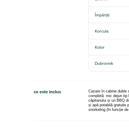
Împărțiți
Korcula
Kotor
Dubrovnik
Cazare în cabine duble s
ce este inclus
completă: mic dejun tip 
căpitanului și un BBQ dis
și apă potabilă gratuite 
snorkeling (în funcție de