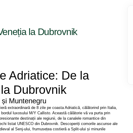
a Veneția la Dubrovnik
le Adriatice: De la 
 la Dubrovnik
ia și Muntenegru
eră extraordinară de 8 zile pe coasta Adriatică, călătorind prin Italia, 
bordul luxosului M/Y Callisto. Această călătorie vă va purta prin 
resionante destinații ale regiunii, de la canalele romantice din 
vechi listat UNESCO din Dubrovnik. Descoperiți comorile ascunse ale 
ieval al Senj-ului, frumusețea costieră a Split-ului și minunile 