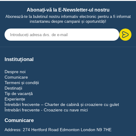
Abonați-vă la E-Newsletter-ul nostru
Abonează-te la buletinul nostru informativ electronic pentru a fi informat
instantaneu despre campanii și oportunități!
Instituţional
Despre noi
Comunicare
Termeni și condiții
Destinații
Tip de vacanță
Experiențe
Întrebări frecvente – Charter de cabină și croaziere cu gulet
Întrebări frecvente - Croaziere cu nave mici
Comunicare
Address:
274 Hertford Road Edmonton London N9 7HE