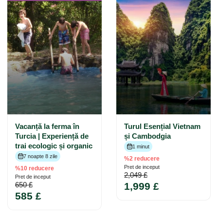
Vacanță la ferma în
Turul Esențial Vietnam
Turcia | Experiență de
și Cambodgia
trai ecologic și organic
1 minut
7 noapte 8 zile
%2 reducere
Pret de inceput
%10 reducere
2,049 £
Pret de inceput
650 £
1,999 £
585 £