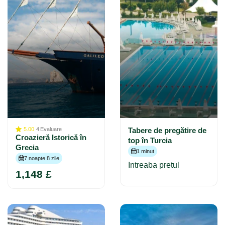
5.00
4
Evaluare
Tabere de pregătire de
Croazieră Istorică în
top în Turcia
Grecia
1 minut
7 noapte 8 zile
Intreaba pretul
1,148 £