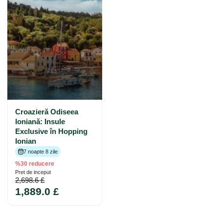
Croazieră Odiseea
Ioniană: Insule
Exclusive în Hopping
Ionian
7 noapte 8 zile
%30 reducere
Pret de inceput
2,698.6 £
1,889.0 £