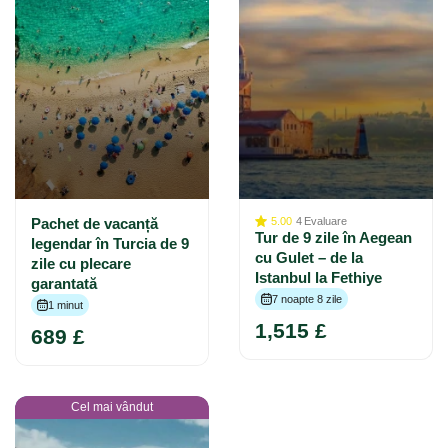
Pachet de vacanță
5.00
4
Evaluare
Tur de 9 zile în Aegean
legendar în Turcia de 9
cu Gulet – de la
zile cu plecare
Istanbul la Fethiye
garantată
7 noapte 8 zile
1 minut
1,515 £
689 £
Cel mai vândut