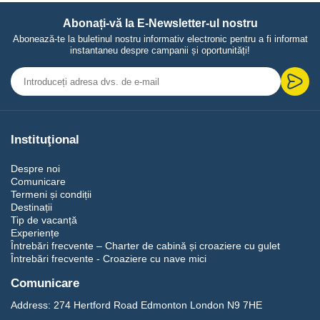
Abonați-vă la E-Newsletter-ul nostru
Abonează-te la buletinul nostru informativ electronic pentru a fi informat
instantaneu despre campanii și oportunități!
Instituţional
Despre noi
Comunicare
Termeni și condiții
Destinații
Tip de vacanță
Experiențe
Întrebări frecvente – Charter de cabină și croaziere cu gulet
Întrebări frecvente - Croaziere cu nave mici
Comunicare
Address:
274 Hertford Road Edmonton London N9 7HE