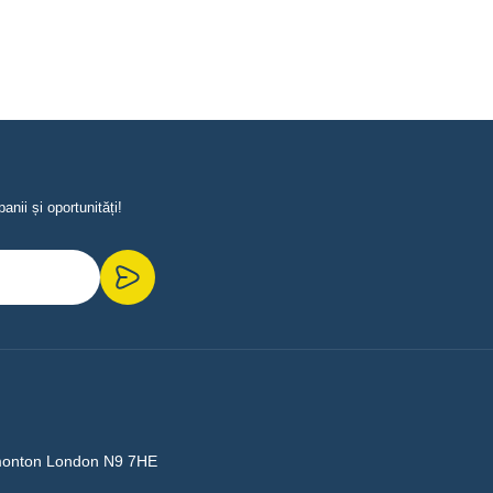
nii și oportunități!
monton London N9 7HE