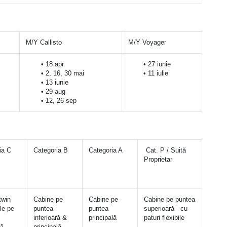
M/Y Callisto
M/Y Voyager
18 apr
27 iunie
2, 16, 30 mai
11 iulie
13 iunie
29 aug
12, 26 sep
ia C  
Categoria B  
Categoria A  
 Cat. P / Suită 
Proprietar
win 
Cabine pe 
Cabine pe 
Cabine pe puntea 
e pe 
puntea 
puntea 
superioară - cu 
inferioară & 
principală
paturi flexibile
ră
principală