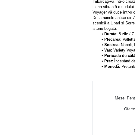
Îmbarcați-vă într-o croazi
inima vibrantă a sudului 
Voyager vă duce într-o că
De la ruinele antice din
scenică a Lipari și Sorre
istorie bogată.
Durata: 
8 zile / 7
Plecarea: 
Vallett
Sosirea: 
Napoli, I
Vas:
 Variety Voy
Perioada de călă
Preț: 
Începând de 
Monedă: 
Prețuri