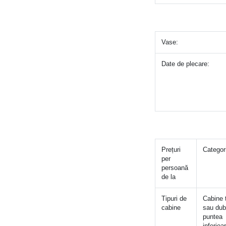
Vase: 
Date de plecare: 
Prețuri 
Categor
per 
persoană 
de la     
Tipuri de 
Cabine t
cabine
sau dubl
puntea 
inferioa