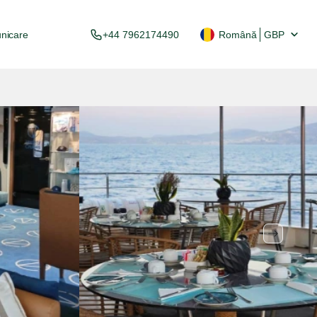
nicare
+44 7962174490
Română
GBP