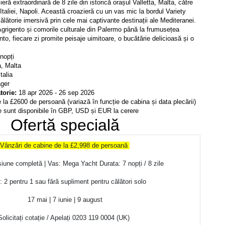
eră extraordinară de 8 zile din istorică orașul Valletta, Malta, către 
Italiei, Napoli. Această croazieră cu un vas mic la bordul Variety 
lătorie imersivă prin cele mai captivante destinații ale Mediteranei. 
 Agrigento și comorile culturale din Palermo până la frumusețea 
nto, fiecare zi promite peisaje uimitoare, o bucătărie delicioasă și o 
 nopți
a, Malta
talia
ager
torie: 
18 apr 2026 - 26 sep 2026
la £2600 de persoană (variază în funcție de cabina și data plecării)
le sunt disponibile în GBP, USD și EUR la cerere
Ofertă specială
Solicitați cotație / Apelați 0203 119 0004 (UK) 