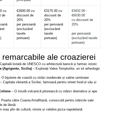
0 cu 
€2600.00 cu 
€3175.00 cu 
€3432.00 - 
 de 
discount de 
discount de 
€6030.00
20%
20%
cu discount de 
soană 
per persoană 
per persoană 
nd 
(excluzând 
(excluzând 
taxele 
taxele 
per persoană 
)
portuare)
portuare)
(excluzând taxele 
portuare)
 remarcabile ale croazierei
Capitală listată de UNESCO cu arhitectură barocă și farmec istoric
(Agrigento, Sicilia) 
– Explorați Valea Templurilor, un sit arheologic 
– O bijuterie de coastă cu străzi medievale și saline uimitoare
 – Capitala vibrantă a Siciliei, faimoasă pentru street food-ul său și 
Eoliene 
– O insulă vulcanică pitorească cu stânci dramatice și ape 
– Poarta către Coasta Amalfitană, cunoscută pentru stâncile sale 
ile de lămâi
n oraș plin de cultură, istorie și celebra pizza napoletană