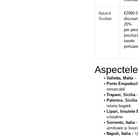
Apusul 
€2990.0
Sicilian 
discount
20% 
per per
(excluzâ
taxele 
portuare
Aspectele
Valletta, Malta 
– 
Porto Empedocle 
remarcabil
Trapani, Sicilia
 
Palermo, Sicilia
istoria bogată
Lipari, Insulele 
cristaline
Sorrento, Italia
 
uimitoare și livez
Napoli, Italia 
– U