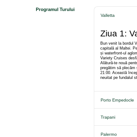
Programul Turului
Valletta
Ziua 1: Va
Bun venit la bordul V
capitală al Maltei. P
și waterfront-ul agl
Variety Cruises desfă
Alătură-te nouă pentr
pregătim să plecăm s
21:00. Această încep
neuitat pe fundalul s
Porto Empedocle
Trapani
Palermo