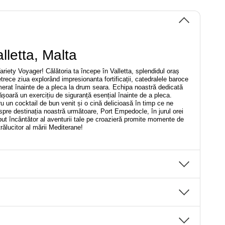
lletta, Malta
ariety Voyager! Călătoria ta începe în Valletta, splendidul oraș
etrece ziua explorând impresionanta fortificații, catedralele baroce
omerat înainte de a pleca la drum seara. Echipa noastră dedicată
șoară un exercițiu de siguranță esențial înainte de a pleca.
u un cocktail de bun venit și o cină delicioasă în timp ce ne
pre destinația noastră următoare, Port Empedocle, în jurul orei
ut încântător al aventurii tale pe croazieră promite momente de
trălucitor al mării Mediterane!