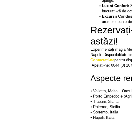
ajunge.
Lux și Confort: 
S
bucurați-vă de dot
Excursii Condus
aromele locale del
Rezervați-
astăzi!
Experimentați magia Medi
Napoli. Disponibilitate li
Contactați-ne
pentru dis
 Apelați-ne: 0044 (0) 20
Aspecte re
• Valletta, Malta – Oraș
• Porto Empedocle (Agrige
• Trapani, Sicilia

• Palermo, Sicilia

• Sorrento, Italia

• Napoli, Italia