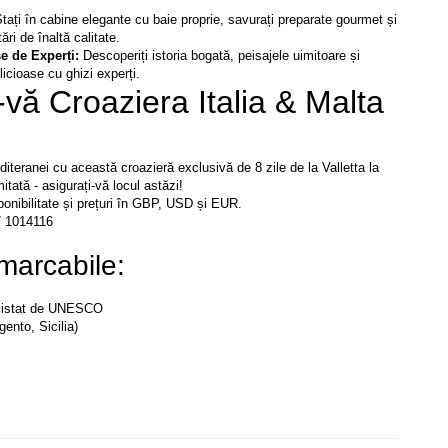
tați în cabine elegante cu baie proprie, savurați preparate gourmet și 
ări de înaltă calitate.
e de Experți: 
Descoperiți istoria bogată, peisajele uimitoare și 
icioase cu ghizi experți.
vă Croaziera Italia & Malta 
teranei cu această croazieră exclusivă de 8 zile de la Valletta la 
mitată - asigurați-vă locul astăzi!
ponibilitate și prețuri în GBP, USD și EUR.
7 1014116 
marcabile:
 listat de UNESCO

nto, Sicilia)
