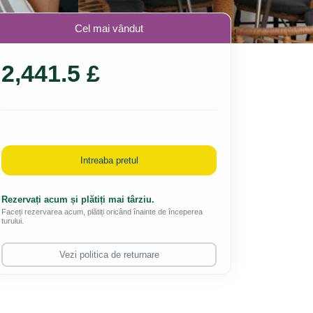
Cel mai vândut
2,441.5 £
Intreaba pretul
Rezervați acum și plătiți mai târziu.
Faceți rezervarea acum, plătiți oricând înainte de începerea
turului.
Vezi politica de returnare