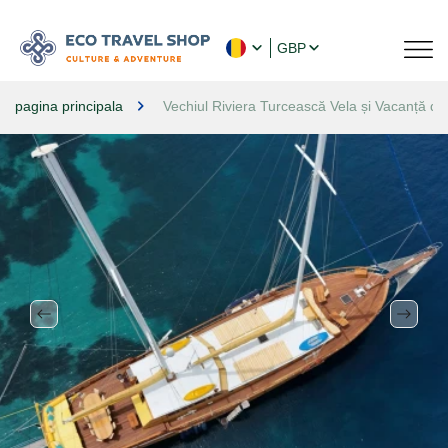
GBP
pagina principala
Vechiul Riviera Turcească Vela și Vacanță de