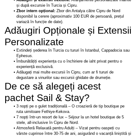
și după excursie în Turcia și Cipru.
Zbor intern opțional: 
Zbor din Antalya către Cipru de Nord 
disponibil la cerere (aproximativ 100 EUR de persoană, prețul 
variază în funcție de date).
Adăugiri Opționale și Extensii 
Personalizate
Extindeți șederea în Turcia cu tururi în Istanbul, Cappadocia sau 
Ephesus.
Îmbunătățiți experiența cu o închiriere de iaht privat pentru o 
experiență exclusivă.
Adăugați mai multe excursii în Cipru, cum ar fi tururi de 
degustare a vinurilor sau excursii ghidate de drumeție.
De ce să alegeți acest 
3 nopți pe o gulet tradițională – O croazieră de tip boutique pe 
7 nopți într-un resort de lux – Séjour la un hotel boutique de 5 
Atmosferă Relaxată pentru Adulți – Vizat pentru oaspeți cu 
vârste cuprinse între 30-75 de ani, asigurând o vacanță liniștită și 