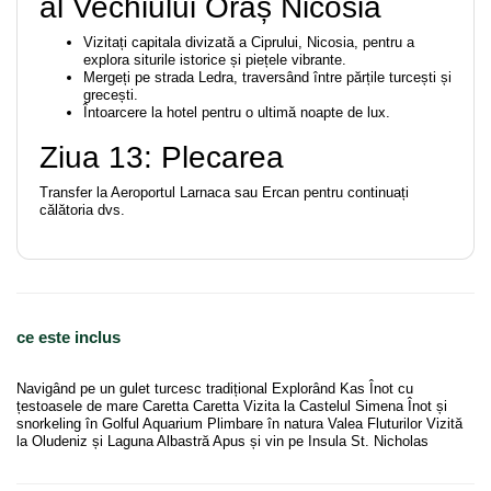
al Vechiului Oraș Nicosia
Vizitați capitala divizată a Ciprului, Nicosia, pentru a
explora siturile istorice și piețele vibrante.
Mergeți pe strada Ledra, traversând între părțile turcești și
grecești.
Întoarcere la hotel pentru o ultimă noapte de lux.
Ziua 13: Plecarea
Transfer la Aeroportul Larnaca sau Ercan pentru continuați
călătoria dvs.
ce este inclus
Navigând pe un gulet turcesc tradițional Explorând Kas Înot cu
țestoasele de mare Caretta Caretta Vizita la Castelul Simena Înot și
snorkeling în Golful Aquarium Plimbare în natura Valea Fluturilor Vizită
la Oludeniz și Laguna Albastră Apus și vin pe Insula St. Nicholas