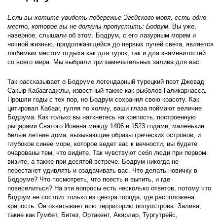
Если вы хотите увидеть побережье Эгейского моря, есть одно 
место, которое вы не должны пропустить: Бодрум.
 Вы уже, 
наверное, слышали об этом. Бодрум, с его лазурным морем и 
ночной жизнью, продолжающейся до первых лучей света, является 
любимым местом отдыха как для турок, так и для знаменитостей 
со всего мира. Мы выбрали три замечательных залива для вас.
Так рассказывает о Бодруме легендарный турецкий поэт Джевад 
Сакыр Кабаагаджлы, известный также как рыболов Галикарнасса. 
Прошли годы с тех пор, но Бодрум сохранил свою красоту. Как 
цитировал Кабааг, гуляя по холму, ваши глаза поймают величие 
Бодрума. Как только вы наткнетесь на крепость, построенную 
рыцарями Святого Иоанна между 1406 и 1523 годами, маленькие 
белые летние дома, вызывающие образы греческих островов, и 
глубокое синее море, которое ведет вас к вечности, вы будете 
очарованы тем, что видите. Так чувствуют себя люди при первом 
визите, а также при десятой встрече. Бодрум никогда не 
перестанет удивлять и озадачивать вас. Что делать новичку в 
Бодруме? Что посмотреть, что поесть и выпить, и где 
повеселиться? На эти вопросы есть несколько ответов, потому что 
Бодрум не состоит только из центра города, где расположена 
крепость. Он охватывает всю территорию полуострова. Залива, 
такие как Гумбет, Битез, Ортакент, Акярлар, Тургутрейс, 