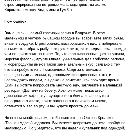
отреставрированные ветреные мельницы днем, на холме 
Хараметан между Бодрумом и Гумбет.
Гюмюшлюк
Гюмюшлюк — самый красивый залив в Бодруме. В этом 
маленьком и уютном рыбацком городке вы встречаете запах рыбы, 
витая в воздухе. В ресторанах, выстроившихся вдоль побережья, 
вы можете выбрать рыбу, которую хотите, из холодильника, прежде 
чем ее приготовят на гриле. То, что фаршированные цветы цуккини, 
морская фасоль, другие блюда, уникальные для эгейского региона, 
и морепродукты имеют такой замечательный вкус, связано с тем, 
что вы пробуете их в Гюмюшлюке. Сидя за столиками, 
освещенными лампами, сделанными из вырезанных тыкв, и 
наслаждаясь обедом, вы даже не заметите, как проходит время. 
Если вы хотите попробовать местную еду, загляните в маленький 
ресторан «Далгич» на берегу. Хотя он может показаться 
деревенским кафе, вкус супертонкого блина и завернутого 
виноградного листа, приготовленного в оливковом масле, 
останется у вас во рту, и вы будете просить добавки.
Не ограничивайтесь тем, чтобы смотреть на Остров Кроликов 
(Тавшан Адасы) издалека. Вы можете добраться до него, пройдя по 
мелководью. Но убедитесь, что вы надели купальник под одеждой, 