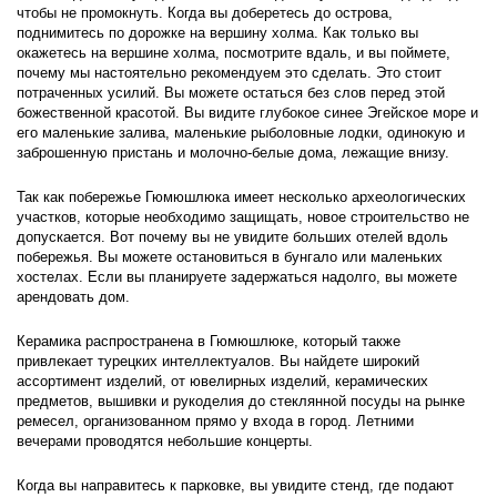
чтобы не промокнуть. Когда вы доберетесь до острова, 
поднимитесь по дорожке на вершину холма. Как только вы 
окажетесь на вершине холма, посмотрите вдаль, и вы поймете, 
почему мы настоятельно рекомендуем это сделать. Это стоит 
потраченных усилий. Вы можете остаться без слов перед этой 
божественной красотой. Вы видите глубокое синее Эгейское море и 
его маленькие залива, маленькие рыболовные лодки, одинокую и 
заброшенную пристань и молочно-белые дома, лежащие внизу.
Так как побережье Гюмюшлюка имеет несколько археологических 
участков, которые необходимо защищать, новое строительство не 
допускается. Вот почему вы не увидите больших отелей вдоль 
побережья. Вы можете остановиться в бунгало или маленьких 
хостелах. Если вы планируете задержаться надолго, вы можете 
арендовать дом.
Керамика распространена в Гюмюшлюке, который также 
привлекает турецких интеллектуалов. Вы найдете широкий 
ассортимент изделий, от ювелирных изделий, керамических 
предметов, вышивки и рукоделия до стеклянной посуды на рынке 
ремесел, организованном прямо у входа в город. Летними 
вечерами проводятся небольшие концерты.
Когда вы направитесь к парковке, вы увидите стенд, где подают 