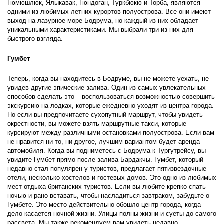
Гюмюшлюк, Ялыкавак, Гюндоган, Туркбюкю и Торба, являются 
одними из любимых летних курортов полуострова. Все они имеют 
выход на лазурное море Бодрума, но каждый из них обладает 
уникальными характеристиками. Мы выбрали три из них для 
быстрого взгляда.
Гумбет
Теперь, когда вы находитесь в Бодруме, вы не можете уехать, не 
увидев другие эпические залива. Один из самых увлекательных 
способов сделать это – воспользоваться возможностью совершить 
экскурсию на лодках, которые ежедневно уходят из центра города. 
Но если вы предпочитаете сухопутный маршрут, чтобы увидеть 
окрестности, вы можете взять маршрутные такси, которые 
курсируют между различными остановками полуострова. Если вам 
не нравится ни то, ни другое, лучшим вариантом будет аренда 
автомобиля. Когда вы подниметесь с Бодрума к Тургутрейсу, вы 
увидите Гумбет прямо после залива Бардакчы. Гумбет, который 
недавно стал популярен у туристов, предлагает пятизвездочные 
отели, несколько хостелов и гостевых домов. Это одно из любимых 
мест отдыха британских туристов. Если вы любите крепко спать 
ночью и рано вставать, чтобы насладиться завтраком, забудьте о 
Гумбете. Это место действительно обошло центр города, когда 
дело касается ночной жизни. Улицы полны жизни и суеты до самого 
рассвета. Мы также рекомендуем вам увидеть недавно 