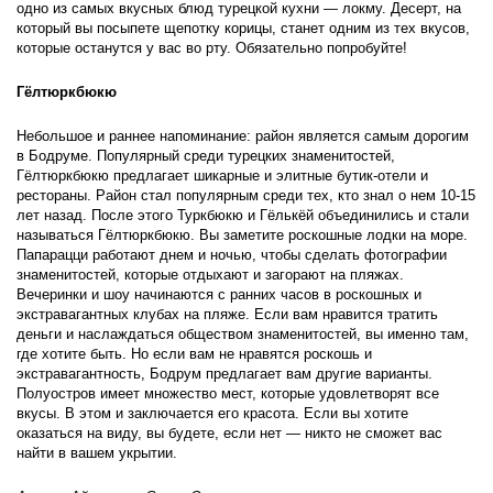
одно из самых вкусных блюд турецкой кухни — локму. Десерт, на 
который вы посыпете щепотку корицы, станет одним из тех вкусов, 
которые останутся у вас во рту. Обязательно попробуйте!
Гёлтюркбюкю
Небольшое и раннее напоминание: район является самым дорогим 
в Бодруме. Популярный среди турецких знаменитостей, 
Гёлтюркбюкю предлагает шикарные и элитные бутик-отели и 
рестораны. Район стал популярным среди тех, кто знал о нем 10-15 
лет назад. После этого Туркбюкю и Гёлькёй объединились и стали 
называться Гёлтюркбюкю. Вы заметите роскошные лодки на море. 
Папарацци работают днем и ночью, чтобы сделать фотографии 
знаменитостей, которые отдыхают и загорают на пляжах. 
Вечеринки и шоу начинаются с ранних часов в роскошных и 
экстравагантных клубах на пляже. Если вам нравится тратить 
деньги и наслаждаться обществом знаменитостей, вы именно там, 
где хотите быть. Но если вам не нравятся роскошь и 
экстравагантность, Бодрум предлагает вам другие варианты. 
Полуостров имеет множество мест, которые удовлетворят все 
вкусы. В этом и заключается его красота. Если вы хотите 
оказаться на виду, вы будете, если нет — никто не сможет вас 
найти в вашем укрытии.