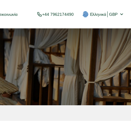
ικοινωνία
+44 7962174490
Ελληνικά
GBP