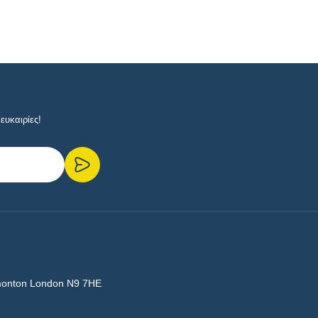
ευκαιρίες!
monton London N9 7HE