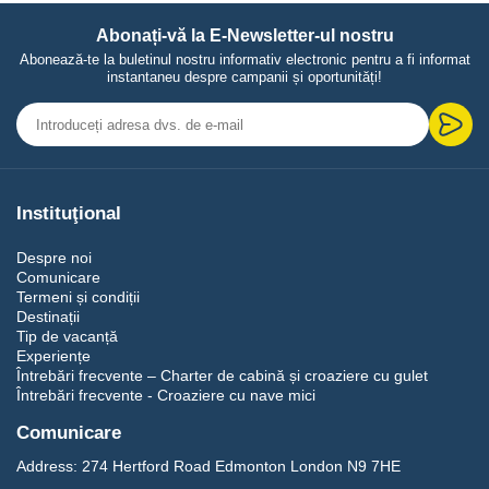
Abonați-vă la E-Newsletter-ul nostru
Abonează-te la buletinul nostru informativ electronic pentru a fi informat
instantaneu despre campanii și oportunități!
Instituţional
Despre noi
Comunicare
Termeni și condiții
Destinații
Tip de vacanță
Experiențe
Întrebări frecvente – Charter de cabină și croaziere cu gulet
Întrebări frecvente - Croaziere cu nave mici
Comunicare
Address:
274 Hertford Road Edmonton London N9 7HE