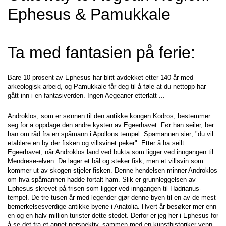
Ephesus & Pamukkale
Ta med fantasien på ferie:
Bare 10 prosent av Ephesus har blitt avdekket etter 140 år med 
arkeologisk arbeid, og Pamukkale får deg til å føle at du nettopp har 
gått inn i en fantasiverden. Ingen Aegeaner etterlatt ...
Androklos, som er sønnen til den antikke kongen Kodros, bestemmer 
seg for å oppdage den andre kysten av Egeerhavet. Før han seiler, ber 
han om råd fra en spåmann i Apollons tempel. Spåmannen sier; "du vil 
etablere en by der fisken og villsvinet peker". Etter å ha seilt 
Egeerhavet, når Androklos land ved bukta som ligger ved inngangen til 
Mendrese-elven. De lager et bål og steker fisk, men et villsvin som 
kommer ut av skogen stjeler fisken. Denne hendelsen minner Androklos 
om hva spåmannen hadde fortalt ham. Slik er grunnleggelsen av 
Ephesus skrevet på frisen som ligger ved inngangen til Hadrianus-
tempel. De tre tusen år med legender gjør denne byen til en av de mest 
bemerkelsesverdige antikke byene i Anatolia. Hvert år besøker mer enn 
en og en halv million turister dette stedet. Derfor er jeg her i Ephesus for 
å se det fra et annet perspektiv, sammen med en kunsthistoriker-venn 