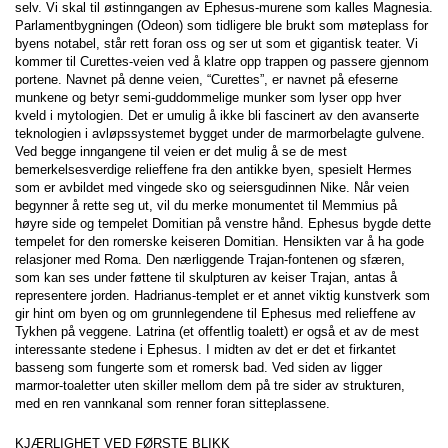
selv. Vi skal til østinngangen av Ephesus-murene som kalles Magnesia. 
Parlamentbygningen (Odeon) som tidligere ble brukt som møteplass for 
byens notabel, står rett foran oss og ser ut som et gigantisk teater. Vi 
kommer til Curettes-veien ved å klatre opp trappen og passere gjennom 
portene. Navnet på denne veien, “Curettes”, er navnet på efeserne 
munkene og betyr semi-guddommelige munker som lyser opp hver 
kveld i mytologien. Det er umulig å ikke bli fascinert av den avanserte 
teknologien i avløpssystemet bygget under de marmorbelagte gulvene. 
Ved begge inngangene til veien er det mulig å se de mest 
bemerkelsesverdige relieffene fra den antikke byen, spesielt Hermes 
som er avbildet med vingede sko og seiersgudinnen Nike. Når veien 
begynner å rette seg ut, vil du merke monumentet til Memmius på 
høyre side og tempelet Domitian på venstre hånd. Ephesus bygde dette 
tempelet for den romerske keiseren Domitian. Hensikten var å ha gode 
relasjoner med Roma. Den nærliggende Trajan-fontenen og sfæren, 
som kan ses under føttene til skulpturen av keiser Trajan, antas å 
representere jorden. Hadrianus-templet er et annet viktig kunstverk som 
gir hint om byen og om grunnlegendene til Ephesus med relieffene av 
Tykhen på veggene. Latrina (et offentlig toalett) er også et av de mest 
interessante stedene i Ephesus. I midten av det er det et firkantet 
basseng som fungerte som et romersk bad. Ved siden av ligger 
marmor-toaletter uten skiller mellom dem på tre sider av strukturen, 
med en ren vannkanal som renner foran sitteplassene.
KJÆRLIGHET VED FØRSTE BLIKK