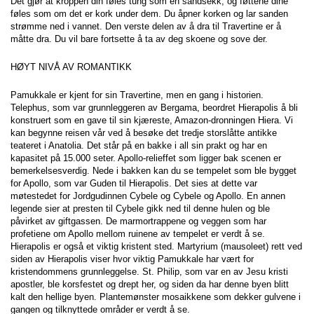
Det gjør at kroppen din føles tung som en sandsekk, og føttene dine 
føles som om det er kork under dem. Du åpner korken og lar sanden 
strømme ned i vannet. Den verste delen av å dra til Travertine er å 
måtte dra. Du vil bare fortsette å ta av deg skoene og sove der.
HØYT NIVÅ AV ROMANTIKK
Pamukkale er kjent for sin Travertine, men en gang i historien. 
Telephus, som var grunnleggeren av Bergama, beordret Hierapolis å bli 
konstruert som en gave til sin kjæreste, Amazon-dronningen Hiera. Vi 
kan begynne reisen vår ved å besøke det tredje storslåtte antikke 
teateret i Anatolia. Det står på en bakke i all sin prakt og har en 
kapasitet på 15.000 seter. Apollo-relieffet som ligger bak scenen er 
bemerkelsesverdig. Nede i bakken kan du se tempelet som ble bygget 
for Apollo, som var Guden til Hierapolis. Det sies at dette var 
møtestedet for Jordgudinnen Cybele og Cybele og Apollo. En annen 
legende sier at presten til Cybele gikk ned til denne hulen og ble 
påvirket av giftgassen. De marmortrappene og veggen som har 
profetiene om Apollo mellom ruinene av tempelet er verdt å se. 
Hierapolis er også et viktig kristent sted. Martyrium (mausoleet) rett ved 
siden av Hierapolis viser hvor viktig Pamukkale har vært for 
kristendommens grunnleggelse. St. Philip, som var en av Jesu kristi 
apostler, ble korsfestet og drept her, og siden da har denne byen blitt 
kalt den hellige byen. Plantemønster mosaikkene som dekker gulvene i 
gangen og tilknyttede områder er verdt å se.