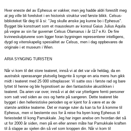
Hver eneste del av Ephesus er vakker, men jeg hadde aldri forestilt meg 
at jeg ville bli forelsket i en historisk struktur ved første blikk. Celsus-
biblioteket får deg til å si: "Jeg skulle ønske jeg kunne bo i Ephesus". 
Bygget ble konstruert som et mausoleum av konsul Gaius Julius Aquila 
på vegne av sin far guvernør Celsus Olamanus i år 117 e.Kr. De fire 
kvinneskulpturene som ligger foran bygningen representerer intelligens, 
dygd og vitenskapelig spesialitet av Celsus, men i dag oppbevares de 
originale i et museum i Wien.
ARIA SYNGING TURISTEN
Når vi kom til det store teateret, innså vi at det var vår heldag, da en 
australsk operasanger plutselig begynte å synge en aria mens hun gikk 
midt i teateret med 25 000 sitteplasser. Vi satte oss i første rad og bare 
lyttet til henne og ble hypnotisert av den fantastiske akustikken i 
teateret. Da arien var over, innså vi at det var ytterligere femti personer 
som satt ved siden av oss og hørte på sangeren. Dette teateret ble 
bygget i den hellenistiske perioden og er kjent for å være et av de 
største antikke teaterne. Det er mange ruter du kan ta for å komme til 
Ephesus, men vi bestemte oss for å reise fra byen kong Ephesus til 
feriestedet til kong Pamukkale. Jeg har ingen anelse om hvordan det så 
ut for 2000 år siden, men på en eller annen måte har Pamukkale kraften 
til å slappe av sjelen din så vel som kroppen din. Når vi kom til 