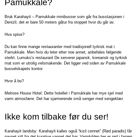
Pamukkale?
Bruk Karahayit – Pamukkale minibusser som går fra busstasjonen i 
Denizli; det er bare 50 meters gåtur fra stoppet hvor du går av.
Hva spise?
Du kan finne mange restauranter med tradisjonell tyrkisk mat i 
Pamukkale. Men hvis du leter etter noe annet, anbefales følgende 
sterkt. Lumuko’s restaurant De serverer japansk, koreansk og tyrkisk 
mat som er utrolig velsmakende. Det ligger ved siden av Pamukkale 
busselskapets kontor.
Hvor å bo?
Melrose House Hotel: Dette hotellet i Pamukkale har mye sjel med 
varm atmosfære. Det har sjarmerende små senger med sengeklær.
Ikke kom tilbake før du ser!
Karahayit landsby: Karahayit kalles også “kizil cennet” (Rød paradis) får 
navnet sitt fra det kurative vannet det har. Varmkilden her er rød i fargen 