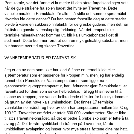
Pamukkale, var det første vi la merke til den store fargeblandingen sett 
når de gule strålene fra solen badet det hvite av Travertine. Dette 
visuelle miraklet i Pamukkale får alle til å stille det samme spørsmålet: 
Hvordan ble dette dannet? Du kan nesten forestille deg at dette stedet 
pleide å være en sukkerspinnfabrikk for de greske gudene, men det har 
faktisk en ganske vitenskapelig forklaring. Når det terapeutiske 
termiske mineralvannet kommer ut, blir kalsiumkarbonatet i det til 
sediment. Dette kommer først ut som en myk geléaktig substans, men 
blir hardere over tid og skaper Travertine.
VANNETEMPERATUR ER FANTASTISK
Jeg er en av dem som ikke har klart å finne en termal kilde eller 
sjøtemperatur som er passende for kroppen min, men jeg har endelig 
funnet det i Pamukkale. Vanntemperaturen, som ligger nær 
gjennomsnittlig kroppstemperatur, har i århundrer gjort Pamukkale til et 
favorittsted for dem som søker helbredelse. I tillegg til sin evne til å 
slappe av kroppen, har vannet helbredende effekter for beinsykdommer 
på grunn av det høye kalsiuminnholdet. Det finnes 17 termiske 
vannkilder i området, og hver av dem har temperaturer mellom 35 °C og 
100 °C. Travertine-området er totalt 300.000 kvadratmeter. Sko er ikke 
tillatt i Travertine-området, så det er bedre å bruke sko som er lette å ta 
av og på. Det første øyeblikket du trår inn på Travertine, får du 
umiddelbart avslapning og innser hvor mye stress føttene dine har hatt. 