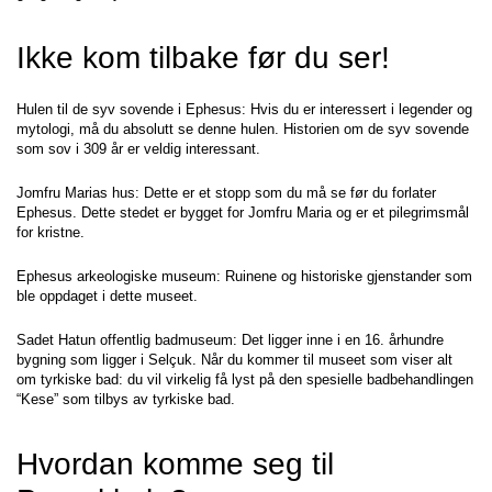
Ikke kom tilbake før du ser!
Hulen til de syv sovende i Ephesus: Hvis du er interessert i legender og 
mytologi, må du absolutt se denne hulen. Historien om de syv sovende 
som sov i 309 år er veldig interessant.
Jomfru Marias hus: Dette er et stopp som du må se før du forlater 
Ephesus. Dette stedet er bygget for Jomfru Maria og er et pilegrimsmål 
for kristne.
Ephesus arkeologiske museum: Ruinene og historiske gjenstander som 
ble oppdaget i dette museet.
Sadet Hatun offentlig badmuseum: Det ligger inne i en 16. århundre 
bygning som ligger i Selçuk. Når du kommer til museet som viser alt 
om tyrkiske bad: du vil virkelig få lyst på den spesielle badbehandlingen 
“Kese” som tilbys av tyrkiske bad.
Hvordan komme seg til 