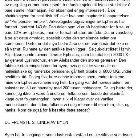
av meg. Jeg er mer interessert i å utforske sjelen til byen i stedet for å 
bare samle informasjon. For eksempel er jeg interessert i å se 
påvirkningene fra neolittisk tid” eller hva som inspirerte til opprettelsen 
av “Peripterale Templer”. Arkeologiske utgravninger av Ephesus har 
fortsatt i omtrent 140 år. Den delen som vi er så begeistret for å se, er 
bare 10% av Ephesus, men er fortsatt et stort område. Det er vanskelig 
å se alt dette området, spesielt under den smeltende solen om 
sommeren. Derfor er det mye bedre å se det om våren når det ikke er 
så varmt. Ruinene av den antikke byen ligger i Selçuk-distriktet i İzmir. 
Alle disse gamle ruinene tilhører Ephesus, som ble etablert i 3000 f.Kr. 
av general Lysimachus, en av Aleksander den stores generaler. Den 
faktiske etableringsdatoen for byen, hvis gullalder var under de 
hellenistiske og romerske periodene, går helt tilbake til 6000 f.Kr. under 
neolittisk tid. Da jeg fikk høre denne informasjonen, endret tankene 
mine om Ephesus-ruinene seg helt. En gang var det hovedstaden i en 
asiastat og lå i en havneby med 200 tusen innbyggere. Da jeg hørte det, 
kunne jeg ikke la være å undre om folkene som bodde der pleide å 
klage over folkemengden i byen slik vi klager over de vanlige 
menneskene i den tiden, folkene vi i dag refererer til som tom, dick og 
hanks. Kom de også for å besøke dette stedet?
DE FREMSTE STEINER AV BYEN
Byen har to innganger, som i historisk forstand er like viktige som byen 