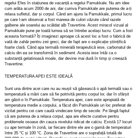
regelui Efes în stațiunea de vacanță a regelui Pamukkale. Nu am idee 
cum arăta acum 2000 de ani, dar cumva Pamukkale are puterea de a-ți 
relaxa sufletul, dar și corpul. Când am ajuns la Pamukkale, primul lucru 
pe care l-am observat a fost mareea de culori văzute când razele 
galbene ale soarelui au scăldat alb Travertine. Acest miracol vizual al 
Pamukkale pune pe toată lumea să se întrebe același lucru: Cum a fost 
aceasta formată? Îți imaginezi aproape că acest loc a fost o fabrică de 
vată de zahăr pentru zeii greci, dar de fapt are o explicație științifică 
foarte clară. Când apa termală minerală terapeutică iese, carbonatul de 
calciu din ea se transformă în sediment. Acesta iese întâi ca o 
substanță gelatinoasă moale, dar devine mai dură în timp și creează 
Travertine.
TEMPERATURA APEI ESTE IDEALĂ
Sunt una dintre acei care nu au reușit să găsească o apă termală sau o 
temperatură a mării care să fie potrivită pentru corpul lor, dar în sfârșit 
am găsit-o în Pamukkale. Temperatura apei, care este apropiată de 
temperatura medie a corpului, a făcut din Pamukkale un loc preferat de 
vizitat pentru cei care caută vindecare timp de secole. Pe lângă faptul 
că are puterea de a relaxa corpul, apa are efecte curative pentru 
problemele osoase din cauza nivelului ridicat de calciu. Există 17 locuri 
cu ape termale în zonă, iar fiecare dintre ele are o gamă de temperaturi 
între 35 °C și 100 °C. Zona de Travertine are o suprafață totală de 