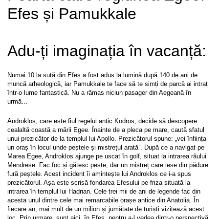
Efes și Pamukkale
Adu-ți imaginația în vacanță:
Numai 10 la sută din Efes a fost adus la lumină după 140 de ani de 
muncă arheologică, iar Pamukkale te face să te simți de parcă ai intrat 
într-o lume fantastică. Nu a rămas niciun pasager din Aegeană în 
urmă…
Androklos, care este fiul regelui antic Kodros, decide să descopere 
cealaltă coastă a mării Egee. Înainte de a pleca pe mare, caută sfatul 
unui prezicător de la templul lui Apollo. Prezicătorul spune: „vei înființa 
un oraș în locul unde peștele și mistrețul arată”. După ce a navigat pe 
Marea Egee, Androklos ajunge pe uscat în golf, situat la intrarea râului 
Mendrese. Fac foc și gătesc pește, dar un mistreț care iese din pădure 
fură peștele. Acest incident îi amintește lui Androklos ce i-a spus 
prezicătorul. Așa este scrisă fondarea Efesului pe friza situată la 
intrarea în templul lui Hadrian. Cele trei mii de ani de legende fac din 
acesta unul dintre cele mai remarcabile orașe antice din Anatolia. În 
fiecare an, mai mult de un milion și jumătate de turiști vizitează acest 
loc. Prin urmare, sunt aici, în Efes, pentru a-l vedea dintr-o perspectivă 