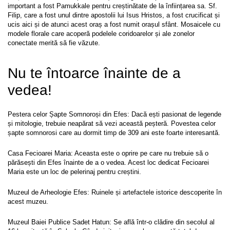
important a fost Pamukkale pentru creștinătate de la înființarea sa. Sf. 
Filip, care a fost unul dintre apostolii lui Isus Hristos, a fost crucificat și 
ucis aici și de atunci acest oraș a fost numit orașul sfânt. Mosaicele cu 
modele florale care acoperă podelele coridoarelor și ale zonelor 
conectate merită să fie văzute.
Nu te întoarce înainte de a 
vedea!
Pestera celor Șapte Somnoroși din Efes: Dacă ești pasionat de legende 
și mitologie, trebuie neapărat să vezi această peșteră. Povestea celor 
șapte somnorosi care au dormit timp de 309 ani este foarte interesantă.
Casa Fecioarei Maria: Aceasta este o oprire pe care nu trebuie să o 
părăsești din Efes înainte de a o vedea. Acest loc dedicat Fecioarei 
Maria este un loc de pelerinaj pentru creștini.
Muzeul de Arheologie Efes: Ruinele și artefactele istorice descoperite în 
acest muzeu.
Muzeul Baiei Publice Sadet Hatun: Se află într-o clădire din secolul al 