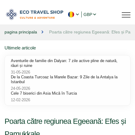
GBP
pagina principala
Poarta către regiunea Egeeană: Efes și Pam
Ultimele articole
Aventurile de familie din Dalyan: 7 zile active pline de natură,
râuri și ruine
31-05-2026
De la Coasta Turcoaz la Marele Bazar: 9 Zile de la Antalya la
Istanbul
24-05-2026
Cele 7 biserici din Asia Mică în Turcia
12-02-2026
Poarta către regiunea Egeeană: Efes și
Pamukkale