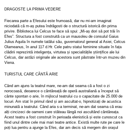
DRAGOSTE LA PRIMA VEDERE
Fiecarea parte a Efesului este frumoasă, dar nu mi-am imaginat 
niciodată că m-aș putea îndrăgosti de o structură istorică din prima 
privire. Biblioteca lui Celcus te face să spui: „Mi-aș dori să pot trăi în 
Efes”. Structura a fost construită ca un mausoleu de consulul Gaius 
Julius Aquila în numele tatălui său, guvernatorul general al Asiei, Celcus 
Olameanus, în anul 117 d.Hr. Cele patru statui feminine situate în fața 
clădirii reprezintă inteligența, virtutea și specialitățile științifice ale lui 
Celcus, dar astăzi originale ale acestora sunt păstrate într-un muzeu din 
Viena.
TURISTUL CARE CÂNTĂ ARIE
Când am ajuns la teatrul mare, ne-am dat seama că a fost o zi 
norocoasă, deoarece o cântăreață de operă australiană a început să 
cânte spontan o arie, în mijlocul teatrului cu o capacitate de 25.000 de 
locuri. Am stat în primul rând și am ascultat-o, hipnotizați de acustica 
minunată a teatrului. Când aria s-a terminat, ne-am dat seama că erau 
alți cincizeci de oameni care stăteau lângă noi ascultând cântăreața. 
Acest teatru a fost construit în perioada elenistică și este cunoscut ca 
fiind unul dintre cele mai mari teatre antice. Există multe rute pe care le 
poți lua pentru a ajunge la Efes, dar am decis să mergem din orașul 