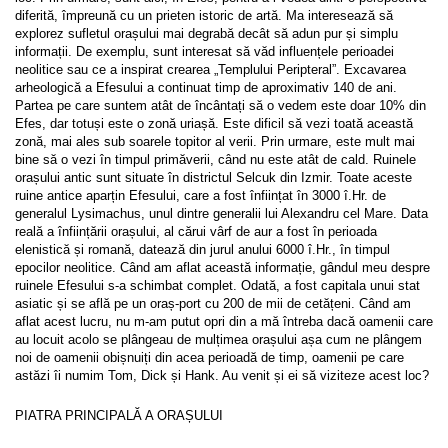
diferită, împreună cu un prieten istoric de artă. Ma interesează să 
explorez sufletul orașului mai degrabă decât să adun pur și simplu 
informații. De exemplu, sunt interesat să văd influențele perioadei 
neolitice sau ce a inspirat crearea „Templului Peripteral”. Excavarea 
arheologică a Efesului a continuat timp de aproximativ 140 de ani. 
Partea pe care suntem atât de încântați să o vedem este doar 10% din 
Efes, dar totuși este o zonă uriașă. Este dificil să vezi toată această 
zonă, mai ales sub soarele topitor al verii. Prin urmare, este mult mai 
bine să o vezi în timpul primăverii, când nu este atât de cald. Ruinele 
orașului antic sunt situate în districtul Selcuk din Izmir. Toate aceste 
ruine antice aparțin Efesului, care a fost înființat în 3000 î.Hr. de 
generalul Lysimachus, unul dintre generalii lui Alexandru cel Mare. Data 
reală a înființării orașului, al cărui vârf de aur a fost în perioada 
elenistică și romană, datează din jurul anului 6000 î.Hr., în timpul 
epocilor neolitice. Când am aflat această informație, gândul meu despre 
ruinele Efesului s-a schimbat complet. Odată, a fost capitala unui stat 
asiatic și se află pe un oraș-port cu 200 de mii de cetățeni. Când am 
aflat acest lucru, nu m-am putut opri din a mă întreba dacă oamenii care 
au locuit acolo se plângeau de mulțimea orașului așa cum ne plângem 
noi de oamenii obișnuiți din acea perioadă de timp, oamenii pe care 
astăzi îi numim Tom, Dick și Hank. Au venit și ei să viziteze acest loc?
PIATRA PRINCIPALĂ A ORAȘULUI