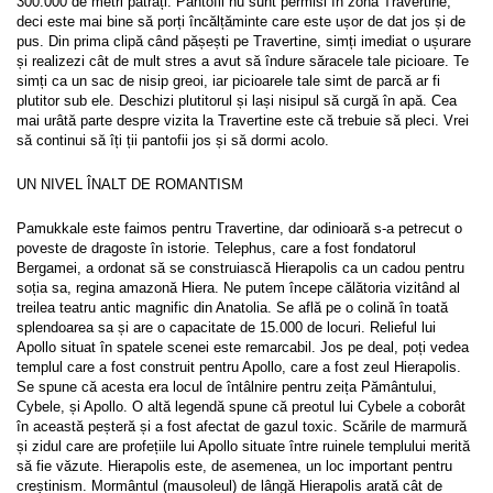
300.000 de metri pătrați. Pantofii nu sunt permisi în zona Travertine, 
deci este mai bine să porți încălțăminte care este ușor de dat jos și de 
pus. Din prima clipă când pășești pe Travertine, simți imediat o ușurare 
și realizezi cât de mult stres a avut să îndure săracele tale picioare. Te 
simți ca un sac de nisip greoi, iar picioarele tale simt de parcă ar fi 
plutitor sub ele. Deschizi plutitorul și lași nisipul să curgă în apă. Cea 
mai urâtă parte despre vizita la Travertine este că trebuie să pleci. Vrei 
să continui să îți ții pantofii jos și să dormi acolo.
UN NIVEL ÎNALT DE ROMANTISM
Pamukkale este faimos pentru Travertine, dar odinioară s-a petrecut o 
poveste de dragoste în istorie. Telephus, care a fost fondatorul 
Bergamei, a ordonat să se construiască Hierapolis ca un cadou pentru 
soția sa, regina amazonă Hiera. Ne putem începe călătoria vizitând al 
treilea teatru antic magnific din Anatolia. Se află pe o colină în toată 
splendoarea sa și are o capacitate de 15.000 de locuri. Relieful lui 
Apollo situat în spatele scenei este remarcabil. Jos pe deal, poți vedea 
templul care a fost construit pentru Apollo, care a fost zeul Hierapolis. 
Se spune că acesta era locul de întâlnire pentru zeița Pământului, 
Cybele, și Apollo. O altă legendă spune că preotul lui Cybele a coborât 
în această peșteră și a fost afectat de gazul toxic. Scările de marmură 
și zidul care are profețiile lui Apollo situate între ruinele templului merită 
să fie văzute. Hierapolis este, de asemenea, un loc important pentru 
creștinism. Mormântul (mausoleul) de lângă Hierapolis arată cât de 