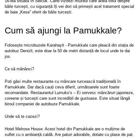
16-lea situată în Selcuk. Când vizitezi muzeul care arată totul despre 
băile turcești, cu siguranță îți vei dori să primești acel tratament special 
de baie „Kese” oferit de băile turcești.
Cum să ajungi la Pamukkale?
Folosește microbuzele Karahayit - Pamukkale care pleacă din stația de 
autobuz Denizli; este doar la 50 de metri distanță de locul unde te dai 
jos.
Ce să mănânci?
Poti găsi multe restaurante cu mâncare turcească tradițională în 
Pamukkale. Dar dacă cauți ceva diferit, următoarele sunt foarte 
recomandate. Restaurantul Lumuko’s – Ei servesc mâncăruri japoneze, 
coreene și turcești care sunt incredibil de gustoase. Este situat lângă 
biroul companiei de autobuze Pamukkale.
Unde să te cazezi?
Hotel Melrose House: Acest hotel din Pamukkale are o mulțime de 
suflet cu o ambianță caldă. Are paturi adorabile, dotate cu plase de pat.