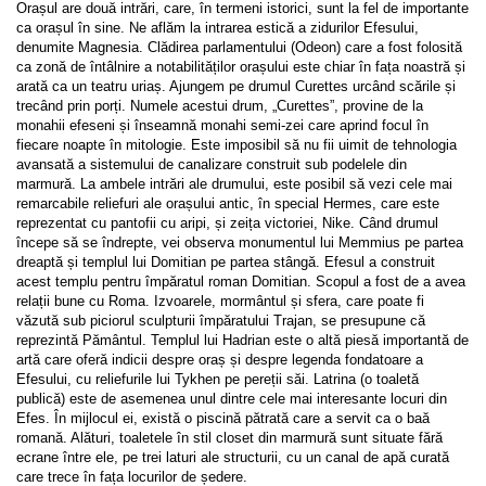
Orașul are două intrări, care, în termeni istorici, sunt la fel de importante 
ca orașul în sine. Ne aflăm la intrarea estică a zidurilor Efesului, 
denumite Magnesia. Clădirea parlamentului (Odeon) care a fost folosită 
ca zonă de întâlnire a notabilităților orașului este chiar în fața noastră și 
arată ca un teatru uriaș. Ajungem pe drumul Curettes urcând scările și 
trecând prin porți. Numele acestui drum, „Curettes”, provine de la 
monahii efeseni și înseamnă monahi semi-zei care aprind focul în 
fiecare noapte în mitologie. Este imposibil să nu fii uimit de tehnologia 
avansată a sistemului de canalizare construit sub podelele din 
marmură. La ambele intrări ale drumului, este posibil să vezi cele mai 
remarcabile reliefuri ale orașului antic, în special Hermes, care este 
reprezentat cu pantofii cu aripi, și zeița victoriei, Nike. Când drumul 
începe să se îndrepte, vei observa monumentul lui Memmius pe partea 
dreaptă și templul lui Domitian pe partea stângă. Efesul a construit 
acest templu pentru împăratul roman Domitian. Scopul a fost de a avea 
relații bune cu Roma. Izvoarele, mormântul și sfera, care poate fi 
văzută sub piciorul sculpturii împăratului Trajan, se presupune că 
reprezintă Pământul. Templul lui Hadrian este o altă piesă importantă de 
artă care oferă indicii despre oraș și despre legenda fondatoare a 
Efesului, cu reliefurile lui Tykhen pe pereții săi. Latrina (o toaletă 
publică) este de asemenea unul dintre cele mai interesante locuri din 
Efes. În mijlocul ei, există o piscină pătrată care a servit ca o baă 
romană. Alături, toaletele în stil closet din marmură sunt situate fără 
ecrane între ele, pe trei laturi ale structurii, cu un canal de apă curată 
care trece în fața locurilor de ședere.