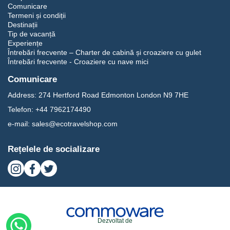
Comunicare
Termeni și condiții
Destinații
Tip de vacanță
Experiențe
Întrebări frecvente – Charter de cabină și croaziere cu gulet
Întrebări frecvente - Croaziere cu nave mici
Comunicare
Address:
274 Hertford Road Edmonton London N9 7HE
Telefon:
+44 7962174490
e-mail:
sales@ecotravelshop.com
Rețelele de socializare
Dezvoltat de