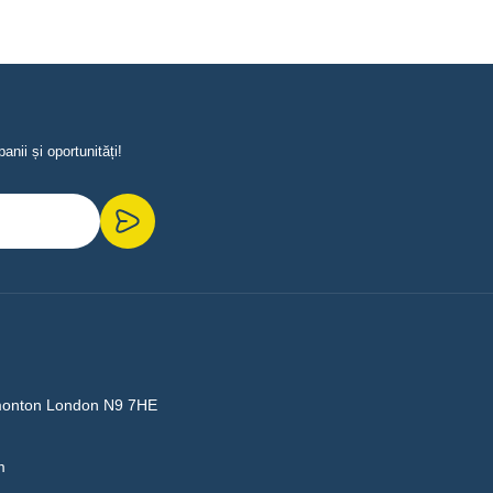
nii și oportunități!
monton London N9 7HE
m