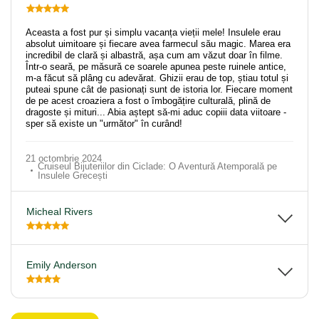
Aceasta a fost pur și simplu vacanța vieții mele! Insulele erau
absolut uimitoare și fiecare avea farmecul său magic. Marea era
incredibil de clară și albastră, așa cum am văzut doar în filme.
Într-o seară, pe măsură ce soarele apunea peste ruinele antice,
m-a făcut să plâng cu adevărat. Ghizii erau de top, știau totul și
puteai spune cât de pasionați sunt de istoria lor. Fiecare moment
de pe acest croaziera a fost o îmbogățire culturală, plină de
dragoste și mituri... Abia aștept să-mi aduc copiii data viitoare -
sper să existe un "următor" în curând!
21 octombrie 2024
Cruiseul Bijuteriilor din Ciclade: O Aventură Atemporală pe
Insulele Grecești
Micheal Rivers
Emily Anderson