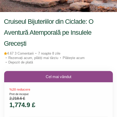
Cruiseul Bijuteriilor din Ciclade: O
Aventură Atemporală pe Insulele
Grecești
4.67 3 Comentarii
7 noapte 8 zile
Rezervați acum, plătiți mai târziu
Plătește acum
Depozit de plată
Cel mai vândut
%20 reducere
Pret de inceput
2,218.6 £
1,774.9 £