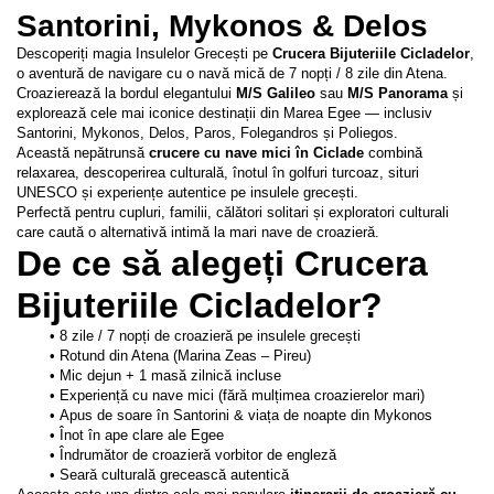
Santorini, Mykonos & Delos
Descoperiți magia Insulelor Grecești pe 
Crucera Bijuteriile Cicladelor
, 
o aventură de navigare cu o navă mică de 7 nopți / 8 zile din Atena. 
Croazierează la bordul elegantului 
M/S Galileo
 sau 
M/S Panorama
 și 
explorează cele mai iconice destinații din Marea Egee — inclusiv 
Santorini, Mykonos, Delos, Paros, Folegandros și Poliegos.
Această nepătrunsă 
crucere cu nave mici în Ciclade
 combină 
relaxarea, descoperirea culturală, înotul în golfuri turcoaz, situri 
UNESCO și experiențe autentice pe insulele grecești.
Perfectă pentru cupluri, familii, călători solitari și exploratori culturali 
care caută o alternativă intimă la mari nave de croazieră.
De ce să alegeți Crucera 
Bijuteriile Cicladelor?
8 zile / 7 nopți de croazieră pe insulele grecești
Rotund din Atena (Marina Zeas – Pireu)
Mic dejun + 1 masă zilnică incluse
Experiență cu nave mici (fără mulțimea croazierelor mari)
Apus de soare în Santorini & viața de noapte din Mykonos
Înot în ape clare ale Egee
Îndrumător de croazieră vorbitor de engleză
Seară culturală grecească autentică