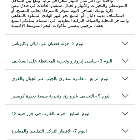
واحدة من أكثر مدن الأنهار سحراً في تركيا، وتقع بين الساحل
المتوسطي والبحيرات والأنهار والجبال. ستقيم العائلات في فندق نيش
كاريا بوتيك الساحر. اليوم متوفر للاسترخاء بجانب المسبح، أو
استكشاف مدينة دايان، أو التمتع بجو النهر الهادئ المملوء بالمقاهي
والمتاجر المحلية والضيافة التركية التقليدية. في المساء، يمكنكم التمتع
بعشاء ترحيبي يتضمن مأكولات البحر المتوسط الإقليمية.
اليوم 2- جولة قضبان نهر دايلان وكايوناس
اليوم 3- شاطئ إيزوتزو وتجربة المحافظة على السلاحف
اليوم الرابع - مغامرة سفاري بالجيب عبر الجبال والقرى
اليوم 5 - التجديف بالزوارق وتجربة طبيعة بحيرة كويسيز
اليوم السابع - جولة بالقارب في جزر فتيه 12
اليوم 7- الإفطار التركي التقليدي والمغادرة