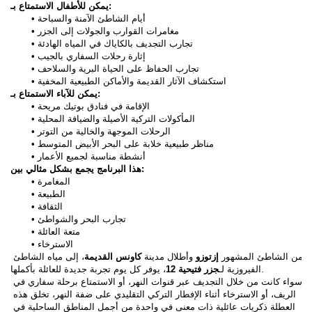
يمكن للأطفال الاستمتاع بـ:
أيام الشاطئ الآمنة والسباحة
مغامرات القوارب والجولات إلى الجزر
تجارب التجديف بالكاياك في المياه الهادئة
إثارة رحلات السفاري بالجيب
تجارب الحفاظ على الحياة البرية والسلاحف
استكشاف الآثار القديمة والأماكن الطبيعية المخفية
يمكن للآباء الاستمتاع بـ:
الإقامة في فنادق بوتيك مريحة
المأكولات التركية الأصيلة والضيافة المحلية
الرحلات الموجهة والخالية من التوتر
مناظر طبيعية خلابة على البحر الأبيض المتوسط
أنشطة مناسبة لجميع الأعمار
هذا البرنامج يجمع بشكل مثالي بين:
المغامرة
الطبيعة
الثقافة
تجارب البحر والشواطئ
متعة العائلة
الاسترخاء
من الشاطئ المشهور 
إزتوزو
 وأطلال مدينة 
كاونس القديمة
، إلى مياه الشاطئ 
، يوفر كل يوم تجربة جديدة للعائلة بأكملها.
الفيروزية لـ
جزر فتيحية 12
سواء كانت من خلال التجديف عبر قنوات النهر، أو الاستمتاع برحلة سفاري في 
الريف، أو الاسترخاء أثناء الإفطار التركي التقليدي على ضفة النهر، تخلق هذه 
العطلة ذكريات عائلية ذات معنى في واحدة من أجمل المناطق الساحلية في 