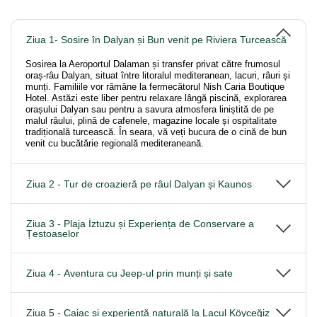
Ziua 1- Sosire în Dalyan și Bun venit pe Riviera Turcească
Sosirea la Aeroportul Dalaman și transfer privat către frumosul
oraș-râu Dalyan, situat între litoralul mediteranean, lacuri, râuri și
munți. Familiile vor rămâne la fermecătorul Nish Caria Boutique
Hotel. Astăzi este liber pentru relaxare lângă piscină, explorarea
orașului Dalyan sau pentru a savura atmosfera liniștită de pe
malul râului, plină de cafenele, magazine locale și ospitalitate
tradițională turcească. În seara, vă veți bucura de o cină de bun
venit cu bucătărie regională mediteraneană.
Ziua 2 - Tur de croazieră pe râul Dalyan și Kaunos
Ziua 3 - Plaja İztuzu și Experiența de Conservare a
Țestoaselor
Ziua 4 - Aventura cu Jeep-ul prin munți și sate
Ziua 5 - Caiac și experiență naturală la Lacul Köyceğiz