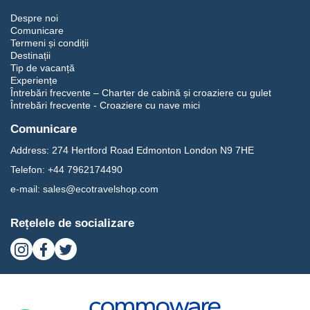
Despre noi
Comunicare
Termeni și condiții
Destinații
Tip de vacanță
Experiențe
Întrebări frecvente – Charter de cabină și croaziere cu gulet
Întrebări frecvente - Croaziere cu nave mici
Comunicare
Address:
274 Hertford Road Edmonton London N9 7HE
Telefon:
+44 7962174490
e-mail:
sales@ecotravelshop.com
Rețelele de socializare