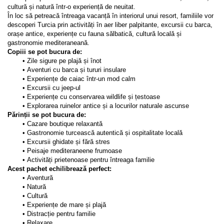
cultură și natură într-o experiență de neuitat.
În loc să petreacă întreaga vacanță în interiorul unui resort, familiile vor 
descoperi Turcia prin activități în aer liber palpitante, excursii cu barca, 
orașe antice, experiențe cu fauna sălbatică, cultură locală și 
gastronomie mediteraneană.
Copiii se pot bucura de:
Zile sigure pe plajă și înot
Aventuri cu barca și tururi insulare
Experiențe de caiac într-un mod calm
Excursii cu jeep-ul
Experiențe cu conservarea wildlife și țestoase
Explorarea ruinelor antice și a locurilor naturale ascunse
Părinții se pot bucura de:
Cazare boutique relaxantă
Gastronomie turcească autentică și ospitalitate locală
Excursii ghidate și fără stres
Peisaje mediteraneene frumoase
Activități prietenoase pentru întreaga familie
Acest pachet echilibrează perfect:
Aventură
Natură
Cultură
Experiențe de mare și plajă
Distracție pentru familie
Relaxare