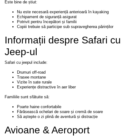
Este bine de știut:
Nu este necesară experiență anterioară în kayaking
Echipament de siguranță asigurat
Potrivit pentru începători și familii
Copiii trebuie să participe sub supravegherea părinților
Informații despre Safari cu
Jeep-ul
Safari cu jeepul include:
Drumuri off-road
Trasee montane
Vizite în sate rurale
Experiențe distractive în aer liber
Familiile sunt sfătuite să:
Poarte haine confortabile
Fărăsească ochelari de soare și cremă de soare
Să aștepte o zi plină de aventură și distracție
Avioane & Aeroport