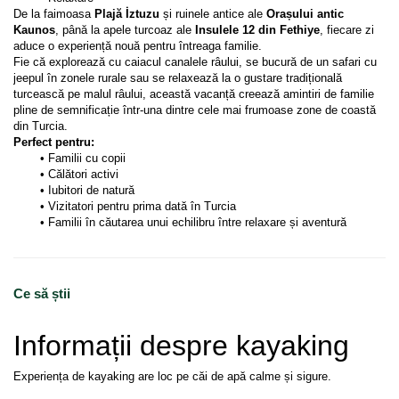
De la faimoasa 
Plajă İztuzu
 și ruinele antice ale 
Orașului antic 
Kaunos
, până la apele turcoaz ale 
Insulele 12 din Fethiye
, fiecare zi 
aduce o experiență nouă pentru întreaga familie.
Fie că explorează cu caiacul canalele râului, se bucură de un safari cu 
jeepul în zonele rurale sau se relaxează la o gustare tradițională 
turcească pe malul râului, această vacanță creează amintiri de familie 
pline de semnificație într-una dintre cele mai frumoase zone de coastă 
din Turcia.
Perfect pentru:
Familii cu copii
Călători activi
Iubitori de natură
Vizitatori pentru prima dată în Turcia
Familii în căutarea unui echilibru între relaxare și aventură 
Ce să știi
Informații despre kayaking
Experiența de kayaking are loc pe căi de apă calme și sigure.