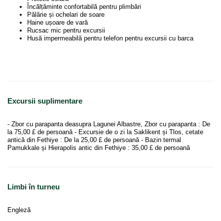
Încălțăminte confortabilă pentru plimbări
Pălărie și ochelari de soare
Haine ușoare de vară
Rucsac mic pentru excursii
Husă impermeabilă pentru telefon pentru excursii cu barca
Excursii suplimentare
- Zbor cu parapanta deasupra Lagunei Albastre, Zbor cu parapanta : De
la 75,00 £ de persoană - Excursie de o zi la Saklikent și Tlos, cetate
antică din Fethiye : De la 25,00 £ de persoană - Bazin termal
Pamukkale și Hierapolis antic din Fethiye : 35,00 £ de persoană
Limbi în turneu
Engleză