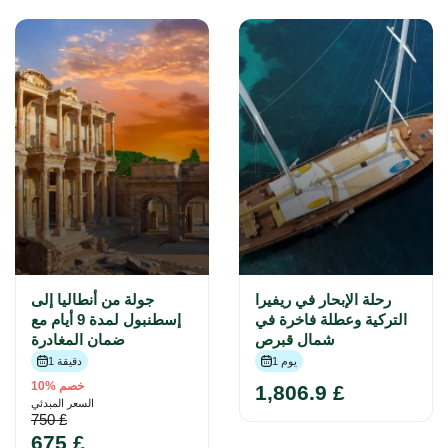
رحلة الإبحار في ريفيرا
جولة من أنطاليا إلى
التركية وعطلة فاخرة في
إسطنبول لمدة 9 أيام مع
شمال قبرص
ضمان المغادرة
1 يوم
1 دقيقة
خصم %10
1,806.9 £
السعر المبدئي
750 £
675 £