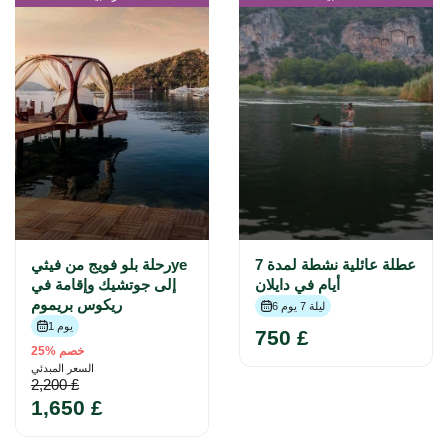
عطلة عائلية نشطة لمدة 7
رحلة بلو فويج من فيثيye
أيام في دايلان
إلى جوتشيك وإقامة في
ريكوس بريموم
6 ليلة 7 يوم
1 يوم
750 £
خصم %25
السعر المبدئي
2,200 £
1,650 £