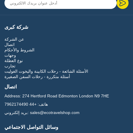
إسطنبول
عش تجربة العاصمة الثقافية لتركيا، حيث يلتقي الشرق بالغرب. زيارة آيا
صوفيا، المسجد الأزرق، قصر توبكابي والسوق الكبير.
كابادوكيا
شركة كبرى
استكشاف المناظر الطبيعية الفريدة من نوعها، المدن تحت الأرض وركوب
عن الشركة
المنطاد في الصباح اختياريا.
اتصال
الشروط والأحكام
أفسس
وجهات
نوع العطلة
تجارب
المشي عبر واحدة من أفضل المدن الرومانية المحفوظة في البحر الأبيض
المتوسط.
الأسئلة الشائعة - رحلات الكابينة واليخوت الغوليت
أسئلة متكررة - رحلات السفن الصغيرة
باموكالي
اتصال
رؤية مصاطب الترافرتين البيضاء الشهيرة وآثار هيرابوليس القديمة.
Address:
274 Hertford Road Edmonton London N9 7HE
هاتف:
+44 7962174490
غاليبولي
sales@ecotravelshop.com
بريد إلكتروني:
موقع تاريخي مؤثر بشدة، مهم بشكل خاص للمسافرين من المملكة المتحدة
وأستراليا.
وسائل التواصل الاجتماعي