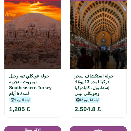
جولة استكشاف سحر
جولة غوبكلي تبه وجبل
تركيا لمدة 13 يومًا:
نيمروت - تجربة
إسطنبول، كابادوكيا
Southeastern Turkey
وجوبكلي تيبي
لمدة 5 أيام
12 ليلة 13 يوم
4 ليلة 5 يوم
1,205 £
2,504.8 £
شعبية
الأكثر مبيعًا