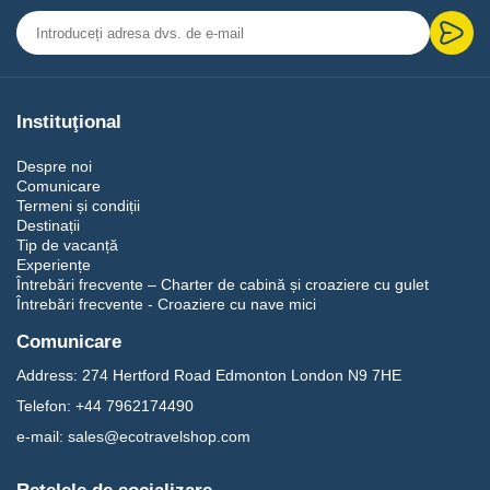
Noastre în Turcia
Istanbul
Experimentați capitala culturală a Turciei, unde Estul se întâlnește cu
Instituţional
Vestul. Vizitați Hagia Sophia, Moscheea Albastră, Palatul Topkapi și
Marele Bazar.
Despre noi
Cappadocia
Comunicare
Termeni și condiții
Destinații
Explorați peisaje vulcanice unice, orașe subterane și opționale zboruri
Tip de vacanță
cu balonul cu aer cald la răsărit.
Experiențe
Întrebări frecvente – Charter de cabină și croaziere cu gulet
Ephesus
Întrebări frecvente - Croaziere cu nave mici
Mergeți prin una dintre cele mai bine păstrate orașe romane din
Comunicare
Mediterana.
Address:
274 Hertford Road Edmonton London N9 7HE
Pamukkale
Telefon:
+44 7962174490
e-mail:
sales@ecotravelshop.com
Admirați celebrele terase de travertin alb și anticul Hierapolis.
Gallipoli