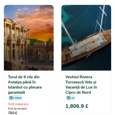
Turul de 9 zile din
Vechiul Riviera
Antalya până în
Turcească Vela și
Istanbul cu plecare
Vacanță de Lux în
garantată
Cipru de Nord
1 minut
1 zi
%10 reducere
1,806.9 £
Pret de inceput
750 £