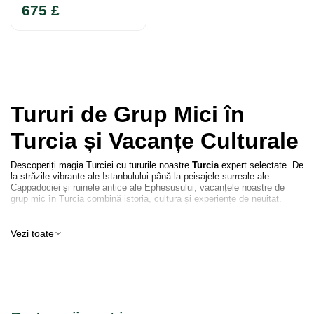
675 £
Tururi de Grup Mici în
Turcia și Vacanțe Culturale
Descoperiți magia Turciei cu tururile noastre
Turcia
expert selectate. De
la străzile vibrante ale Istanbulului până la peisajele surreale ale
Cappadociei și ruinele antice ale Ephesusului, vacanțele noastre de
grup mic în Turcia combină istoria, cultura și experiențe de neuitat.
Fie că căutați o călătorie culturală clasică, un itinerar axat pe patrimoniu
sau o aventură mediteraneană cu multiple destinații, tururile noastre în
Vezi toate
Turcia oferă o călătorie imersivă cu ghizi locali experți.
De ce să alegeți Turcia pentru