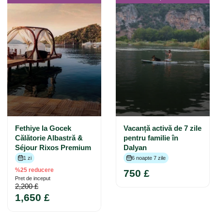
Fethiye la Gocek
Vacanță activă de 7 zile
Călătorie Albastră &
pentru familie în
Séjour Rixos Premium
Dalyan
1 zi
6 noapte 7 zile
%25 reducere
750 £
Pret de inceput
2,200 £
1,650 £