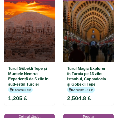
Turul Göbekli Tepe și
Turul Magic Explorer
Muntele Nemrut –
în Turcia pe 13 zile:
Experiență de 5 zile în
Istanbul, Cappadocia
sud-estul Turciei
și Göbekli Tepe
4 noapte 5 zile
12 noapte 13 zile
1,205 £
2,504.8 £
Cel mai vândut
Popular